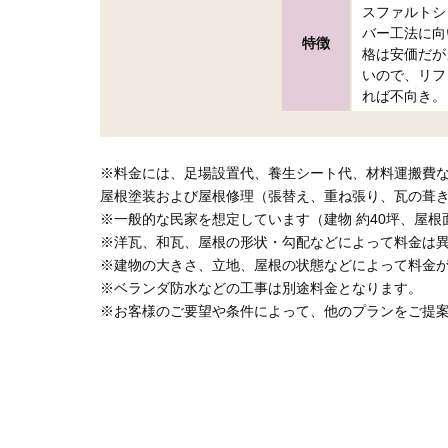
スファルトシ
バー工法に向
特徴
格は安価だが
いので、リフ
れば不向き。
※料金には、足場設置代、養生シート代、材料運搬費
屋根塗装および屋根修理（張替え、重ね張り、瓦の葺
※一般的な民家を想定しています（建物 約40坪、屋根面
※洋瓦、和瓦、屋根の形状・勾配などによって料金は
※建物の大きさ、立地、屋根の状態などによって料金
※ベランダ防水などの工事は別途料金となります。
※お客様のご要望や条件によって、他のプランをご提