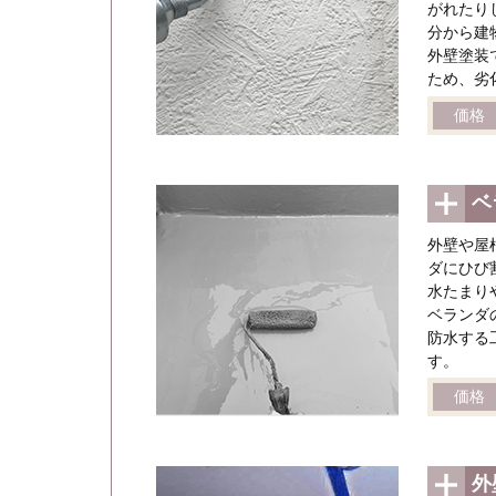
がれたり
分から建
外壁塗装
ため、劣
価格
ベ
外壁や屋
ダにひび
水たまり
ベランダ
防水する
す。
価格
外