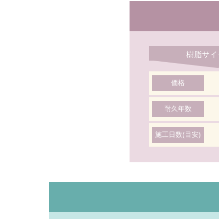
樹脂サイ
価格
耐久年数
施工日数(目安)