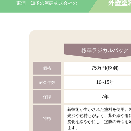
外壁塗
東浦・知多の
河建株式会社の
標準ラジカルパック
75万円(税別)
価格
10~15年
耐久年数
7年
保障
新技術が生かされた塗料を使用。
光沢や色持ちがよく、紫外線や雨
特徴
劣化を緩やかにし、塗膜の寿命を
ます。